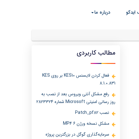
 ایدکو
درباره ما
مطالب کاربردی
فعال کردن لایسنس KES10 بر روی KES
8.1.0.831
رفع مشکل آنتی ویروس بعد از نصب به
روز رسانی امنیتی Microsoft شماره 2823324
نصب Patch_pf82
مشکل نسخه ورژن 6 MP4
سرمایه‌گذاری گوگل در بزرگترین پروژه