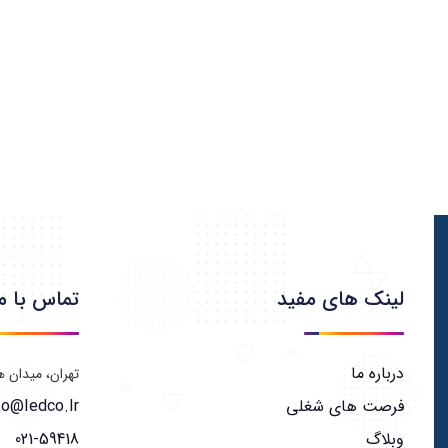
لینک های مفید
تماس با م
درباره ما
تهران، میدان هفت 
فرصت های شغلی
fo@iedco.ir
وبلاگ
021-59418