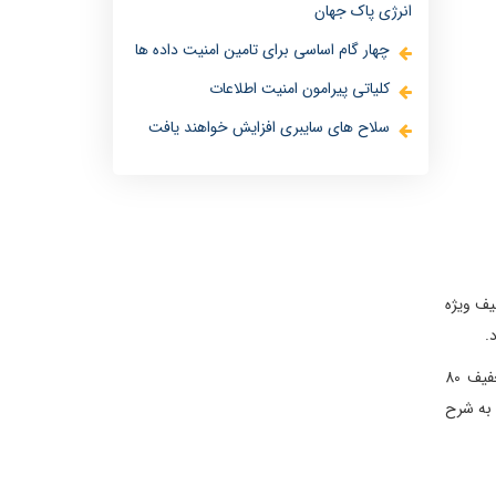
انرژی پاک جهان
چهار گام اساسی برای تامین امنیت داده ها
کلیاتی پیرامون امنیت اطلاعات
سلاح های سایبری افزایش خواهند یافت
یف ویژه
به گزارش روابط عمومی ایدکو، این شرکت از روز پنجشنبه 8 آذر 1403 تا روز شنبه 10 آذر 1403 به مدت 3 روز فرصت استثنایی دریافت تخفیف 80
 به شرح