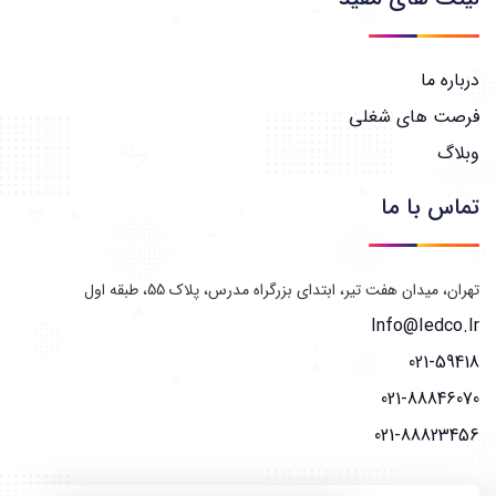
درباره ما
فرصت های شغلی
وبلاگ
تماس با ما
تهران، میدان هفت تیر، ابتدای بزرگراه مدرس، پلاک 55، طبقه اول
Info@iedco.ir
021-59418
021-88846070
021-88823456