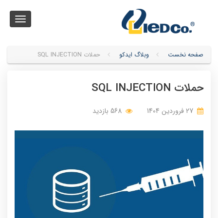
Toggle
igation
صفحه نخست
وبلاگ ایدکو
حملات SQL INJECTION
حملات SQL INJECTION
27 فروردین 1404
568 بازدید