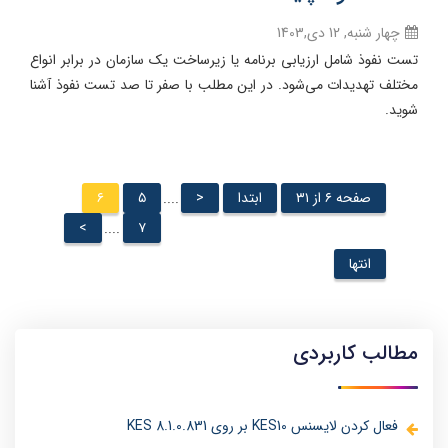
چهار شنبه, 12 دی,1403
تست نفوذ شامل ارزیابی برنامه یا زیرساخت یک سازمان در برابر انواع
مختلف تهدیدات می‌شود. در این مطلب با صفر تا صد تست نفوذ آشنا
شوید.
صفحه ۶ از ۳۱
ابتدا
<
۵
۶
....
>
۷
....
انتها
مطالب کاربردی
فعال کردن لایسنس KES10 بر روی KES 8.1.0.831