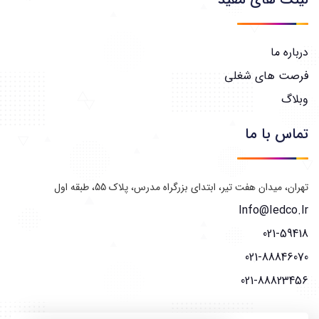
درباره ما
فرصت های شغلی
وبلاگ
تماس با ما
تهران، میدان هفت تیر، ابتدای بزرگراه مدرس، پلاک 55، طبقه اول
Info@iedco.ir
021-59418
021-88846070
021-88823456